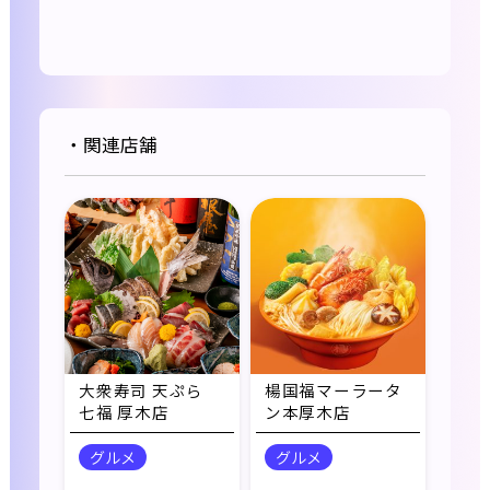
・関連店舗
大衆寿司 天ぷら
楊国福マーラータ
七福 厚木店
ン本厚木店
グルメ
グルメ